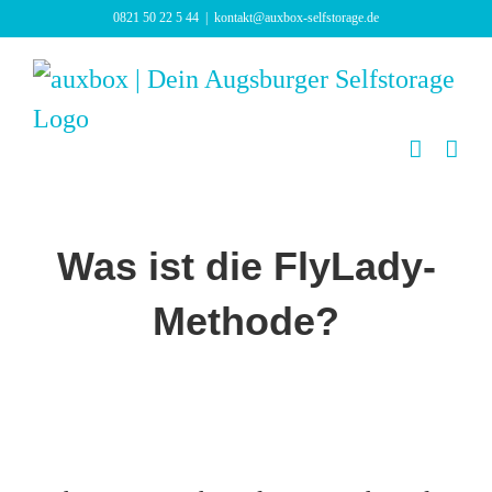
Zum
0821 50 22 5 44
|
kontakt@auxbox-selfstorage.de
Inhalt
springen
Was ist die FlyLady-
Methode?