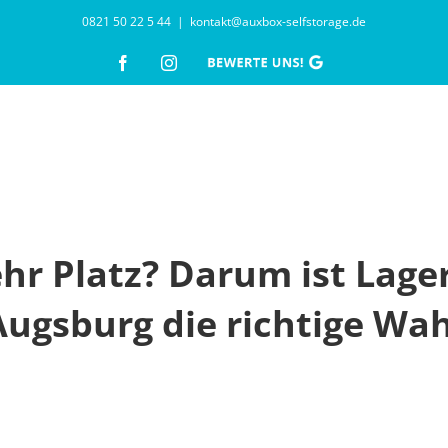
0821 50 22 5 44
|
kontakt@auxbox-selfstorage.de
Facebook
Instagram
Google
Reviews
hr Platz? Darum ist Lage
Augsburg die richtige Wah