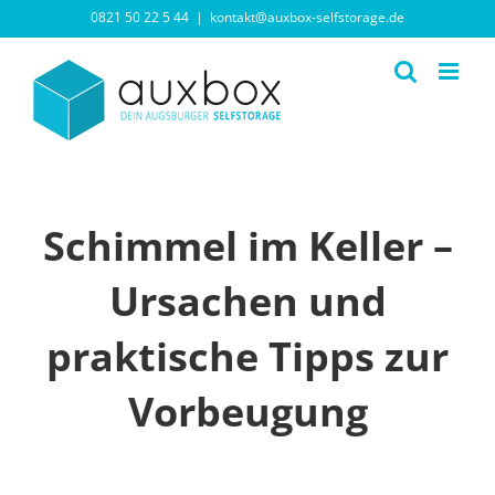
Zum
0821 50 22 5 44
|
kontakt@auxbox-selfstorage.de
Inhalt
springen
Schimmel im Keller –
Ursachen und
praktische Tipps zur
Vorbeugung