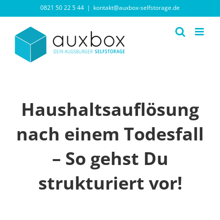
Zum
0821 50 22 5 44
|
kontakt@auxbox-selfstorage.de
Inhalt
springen
Haushaltsauflösung
nach einem Todesfall
– So gehst Du
strukturiert vor!