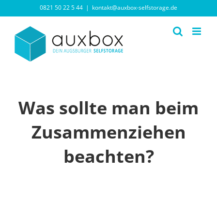
Zum
0821 50 22 5 44
|
kontakt@auxbox-selfstorage.de
Inhalt
springen
Was sollte man beim
Zusammenziehen
beachten?