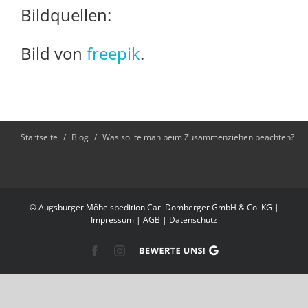
Bildquellen:
Bild von
freepik
.
Startseite
/
Blog
/
Was sollte man beim Zusammenziehen beachten?
© Augsburger Möbelspedition Carl Domberger GmbH & Co. KG |
Impressum
|
AGB
|
Datenschutz
Facebook
Instagram
Google
Reviews